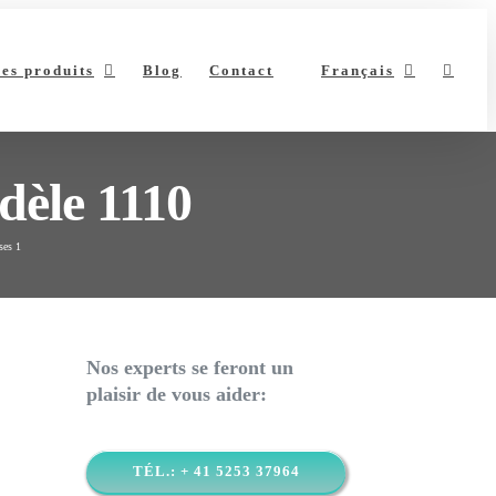
es produits
Blog
Contact
Français
dèle 1110
ses 1
Nos experts se feront un
plaisir de vous aider:
TÉL.: + 41 5253 37964