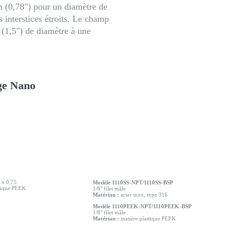
m (0,78") pour un diamètre de
s interstices étroits. Le champ
m (1,5") de diamètre à une
ge Nano
x 0,75
Modèle 1110SS-NPT/1110SS-BSP
tique PEEK
1/8" filet mâle
Matériau :
acier inox, type 316
Modèle 1110PEEK-NPT/1110PEEK-BSP
1/8" filet mâle
Matériau :
matière plastique PEEK