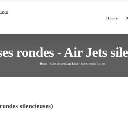
Home
D
es rondes - Air Jets sil
Home
Buses de soufflage Exair
Buses rondes Air Jets
 rondes silencieuses)