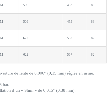
TM
509
453
83
TM
509
453
83
TM
622
567
82
TM
622
567
82
verture de fente de 0,006″ (0,15 mm) réglée en usine.
5 bar.
allation d’un « Shim » de 0,015″ (0,38 mm).