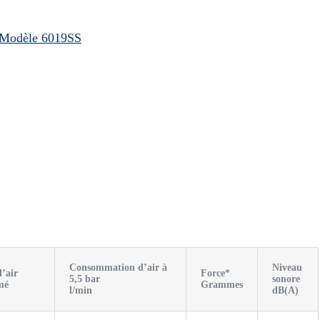
 Modèle 6019SS
Consommation d’air à
Niveau
d’air
Force*
5,5 bar
sonore
mé
Grammes
l/min
dB(A)