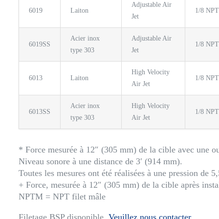
Adjustable Air
6019
Laiton
1/8 NP
Jet
Acier inox
Adjustable Air
6019SS
1/8 NP
type 303
Jet
High Velocity
6013
Laiton
1/8 NP
Air Jet
Acier inox
High Velocity
6013SS
1/8 NP
type 303
Air Jet
* Force mesurée à 12″ (305 mm) de la cible avec une ou
Niveau sonore à une distance de 3′ (914 mm).
Toutes les mesures ont été réalisées à une pression de 5,
+ Force, mesurée à 12″ (305 mm) de la cible après inst
NPTM = NPT filet mâle
Filetage BSP disponible.
Veuillez nous contacter.