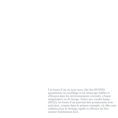
Les buses d’air en acier inox (Ait Jets 6019SS)
garantissent un soufflage et un nettoyage fiables et
efficaces dans les environnements corrosifs, à haute
température ou de lavage. Grâce aux coudes banjo
(9052), les buses d’air peuvent être positionnées avec
précision, comme dans le présent exemple, où elles sont
utilisées pour le séchage rapide et efficace du bloc
moteur fraîchement lavé.