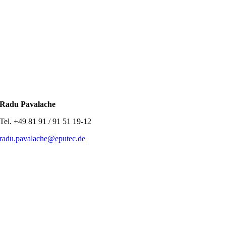
Radu Pavalache
Tel. +49 81 91 / 91 51 19-12
radu.pavalache@eputec.de