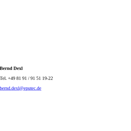
Bernd Dexl
Tel. +49 81 91 / 91 51 19-22
bernd.dexl@eputec.de