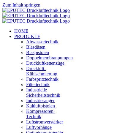
Zum Inhalt springen
HOME
PRODUKTE
Abwassertechnik
Blasdüsen
Blaspistolen
Doppelmembranpumpen
Druckluftkettenzüge
Druckluft-
Kühlschmierung
Farbspritztechnik
Filtertechnik
Industrielle
Sicherheitstechnik
Industriesauger
Kaltluftpistolen
Kompressoren-
Technik
Luftstromverstärker
Luftvorhänge
Optimierungsgeräte