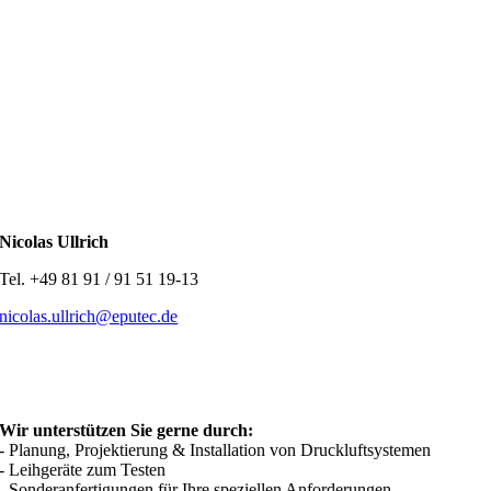
Nicolas Ullrich
Tel. +49 81 91 / 91 51 19-13
nicolas.ullrich@eputec.de
Wir unterstützen Sie gerne durch:
- Planung, Projektierung & Installation von Druckluftsystemen
- Leihgeräte zum Testen
- Sonderanfertigungen für Ihre speziellen Anforderungen