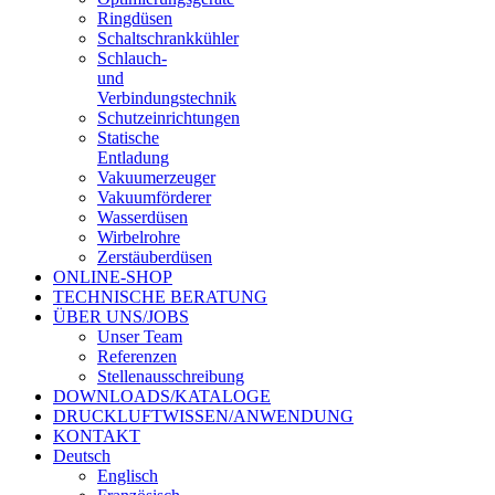
Ringdüsen
Schaltschrankkühler
Schlauch-
und
Verbindungstechnik
Schutzeinrichtungen
Statische
Entladung
Vakuumerzeuger
Vakuumförderer
Wasserdüsen
Wirbelrohre
Zerstäuberdüsen
ONLINE-SHOP
TECHNISCHE BERATUNG
ÜBER UNS/JOBS
Unser Team
Referenzen
Stellenausschreibung
DOWNLOADS/KATALOGE
DRUCKLUFTWISSEN/ANWENDUNG
KONTAKT
Deutsch
Englisch