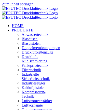
Zum Inhalt springen
HOME
PRODUKTE
Abwassertechnik
Blasdüsen
Blaspistolen
Doppelmembranpumpen
Druckluftkettenzüge
Druckluft-
Kühlschmierung
Farbspritztechnik
Filtertechnik
Industrielle
Sicherheitstechnik
Industriesauger
Kaltluftpistolen
Kompressoren-
Technik
Luftstromverstärker
Luftvorhänge
Optimierungsgeräte