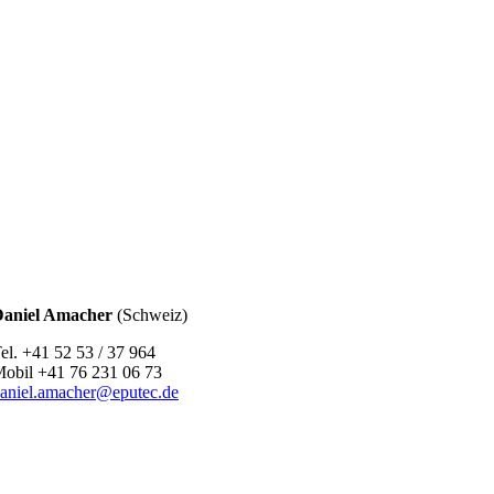
aniel Amacher
(Schweiz)
el. +41 52 53 / 37 964
obil +41 76 231 06 73
aniel.amacher@eputec.de