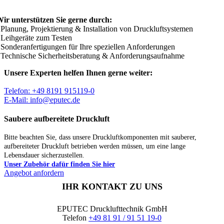
ir unterstützen Sie gerne durch:
 Planung, Projektierung & Installation von Druckluftsystemen
 Leihgeräte zum Testen
 Sonderanfertigungen für Ihre speziellen Anforderungen
 Technische Sicherheitsberatung & Anforderungsaufnahme
Unsere Experten helfen Ihnen gerne weiter:
Telefon: +49 8191 915119-0
E-Mail: info@eputec.de
Saubere aufbereitete Druckluft
Bitte beachten Sie, dass unsere Druckluftkomponenten mit sauberer,
aufbereiteter Druckluft betrieben werden müssen, um eine lange
Lebensdauer sicherzustellen.
Unser Zubehör dafür finden Sie hier
Angebot anfordern
IHR KONTAKT ZU UNS
EPUTEC Drucklufttechnik GmbH
Telefon
+49 81 91 / 91 51 19-0