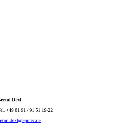
ernd Dexl
el. +49 81 91 / 91 51 19-22
ernd.dexl@eputec.de