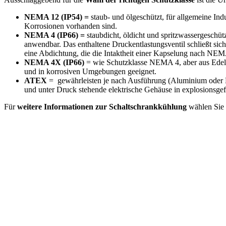
NEMA 12 (IP54) =
staub- und ölgeschützt, für allgemeine In
Korrosionen vorhanden sind.
NEMA 4 (IP66) =
staubdicht, öldicht und spritzwassergeschüt
anwendbar. Das enthaltene Druckentlastungsventil schließt sich,
eine Abdichtung, die die Intaktheit einer Kapselung nach NEMA
NEMA 4X (IP66)
= wie Schutzklasse NEMA 4, aber aus Edelst
und in korrosiven Umgebungen geeignet.
ATEX
= gewährleisten je nach Ausführung (Aluminium oder E
und unter Druck stehende elektrische Gehäuse in explosionsge
Für
weitere Informationen zur Schaltschrankkühlung
wählen Sie 