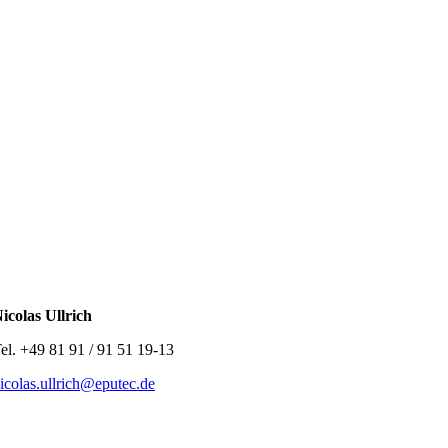
icolas Ullrich
el. +49 81 91 / 91 51 19-13
icolas.ullrich@eputec.de