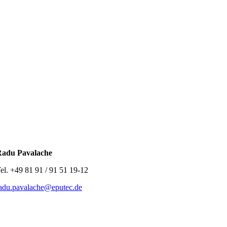
adu Pavalache
el. +49 81 91 / 91 51 19-12
adu.pavalache@eputec.de