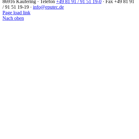
86916 Kaufering · Telefon
+49 81 91 / 91 51 19-0
· Fax +49 81 91
/ 91 51 19-19 ·
info@eputec.de
Page load link
Nach oben