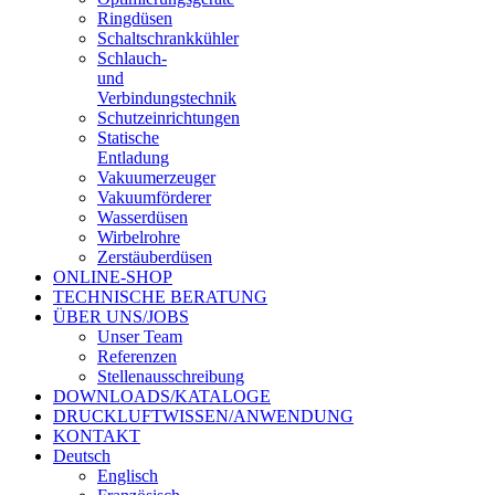
Ringdüsen
Schaltschrankkühler
Schlauch-
und
Verbindungstechnik
Schutzeinrichtungen
Statische
Entladung
Vakuumerzeuger
Vakuumförderer
Wasserdüsen
Wirbelrohre
Zerstäuberdüsen
ONLINE-SHOP
TECHNISCHE BERATUNG
ÜBER UNS/JOBS
Unser Team
Referenzen
Stellenausschreibung
DOWNLOADS/KATALOGE
DRUCKLUFTWISSEN/ANWENDUNG
KONTAKT
Deutsch
Englisch