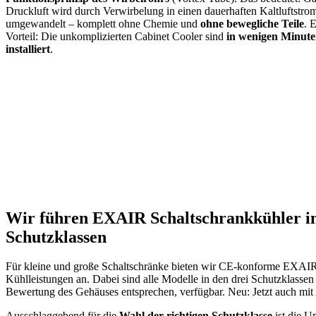
Druckluft wird durch Verwirbelung in einen dauerhaften Kaltluftstro
umgewandelt – komplett ohne Chemie und
ohne bewegliche Teile
. 
Vorteil: Die unkomplizierten Cabinet Cooler sind
in wenigen Minut
installiert
.
Wir führen EXAIR Schaltschrankkühler i
Schutzklassen
Für kleine und große Schaltschränke bieten wir CE-konforme EXAIR 
Kühlleistungen an. Dabei sind alle Modelle in den drei Schutzk
Bewertung des Gehäuses entsprechen, verfügbar. Neu: Jetzt auch mit
Ausschlaggebend für die
Wahl der richtigen Schutzklasse
ist die U