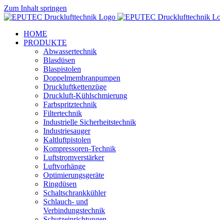
Zum Inhalt springen
HOME
PRODUKTE
Abwassertechnik
Blasdüsen
Blaspistolen
Doppelmembranpumpen
Druckluftkettenzüge
Druckluft-Kühlschmierung
Farbspritztechnik
Filtertechnik
Industrielle Sicherheitstechnik
Industriesauger
Kaltluftpistolen
Kompressoren-Technik
Luftstromverstärker
Luftvorhänge
Optimierungsgeräte
Ringdüsen
Schaltschrankkühler
Schlauch- und
Verbindungstechnik
Schutzeinrichtungen