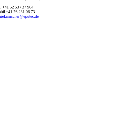
l. +41 52 53 / 37 964
bil +41 76 231 06 73
niel.amacher@eputec.de