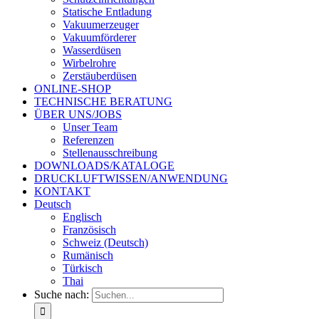
Statische Entladung
Vakuumerzeuger
Vakuumförderer
Wasserdüsen
Wirbelrohre
Zerstäuberdüsen
ONLINE-SHOP
TECHNISCHE BERATUNG
ÜBER UNS/JOBS
Unser Team
Referenzen
Stellenausschreibung
DOWNLOADS/KATALOGE
DRUCKLUFTWISSEN/ANWENDUNG
KONTAKT
Deutsch
Englisch
Französisch
Schweiz (Deutsch)
Rumänisch
Türkisch
Thai
Suche nach: