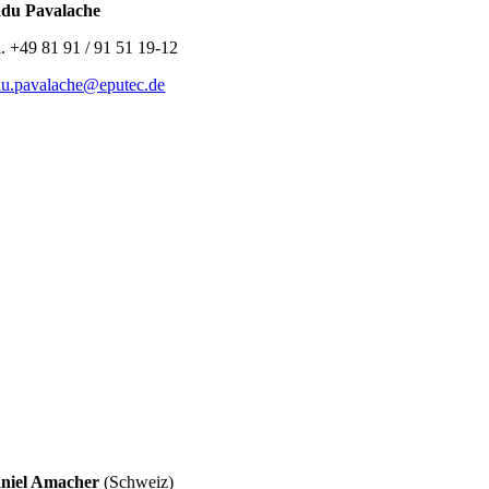
du Pavalache
l. +49 81 91 / 91 51 19-12
du.pavalache@eputec.de
niel Amacher
(Schweiz)