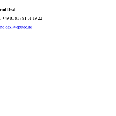
rnd Dexl
l. +49 81 91 / 91 51 19-22
rnd.dexl@eputec.de