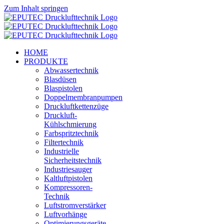
Zum Inhalt springen
HOME
PRODUKTE
Abwassertechnik
Blasdüsen
Blaspistolen
Doppelmembranpumpen
Druckluftkettenzüge
Druckluft-
Kühlschmierung
Farbspritztechnik
Filtertechnik
Industrielle
Sicherheitstechnik
Industriesauger
Kaltluftpistolen
Kompressoren-
Technik
Luftstromverstärker
Luftvorhänge
Optimierungsgeräte