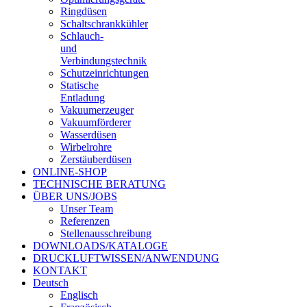
Ringdüsen
Schaltschrankkühler
Schlauch-
und
Verbindungstechnik
Schutzeinrichtungen
Statische
Entladung
Vakuumerzeuger
Vakuumförderer
Wasserdüsen
Wirbelrohre
Zerstäuberdüsen
ONLINE-SHOP
TECHNISCHE BERATUNG
ÜBER UNS/JOBS
Unser Team
Referenzen
Stellenausschreibung
DOWNLOADS/KATALOGE
DRUCKLUFTWISSEN/ANWENDUNG
KONTAKT
Deutsch
Englisch