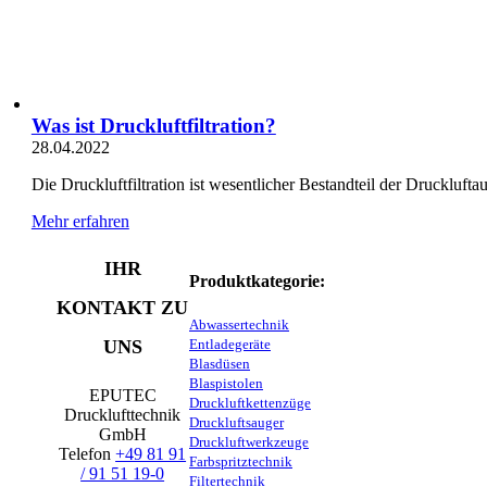
Was ist Druckluftfiltration?
28.04.2022
Die Druckluftfiltration ist wesentlicher Bestandteil der Druckluftau
Mehr erfahren
IHR
Produktkategorie:
KONTAKT ZU
Abwassertechnik
UNS
Entladegeräte
Blasdüsen
Blaspistolen
EPUTEC
Druckluftkettenzüge
Drucklufttechnik
Druckluftsauger
GmbH
Druckluftwerkzeuge
Telefon
+49 81 91
Farbspritztechnik
/ 91 51 19-0
Filtertechnik