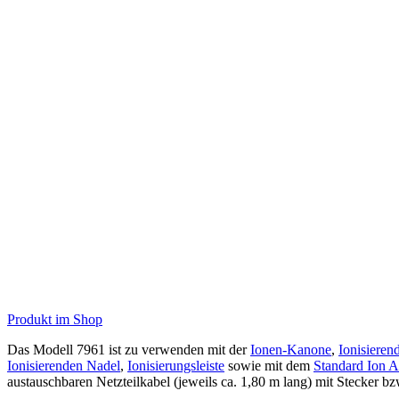
Produkt im Shop
Das Modell 7961 ist zu verwenden mit der
Ionen-Kanone
,
Ionisieren
Ionisierenden Nadel
,
Ionisierungsleiste
sowie mit dem
Standard Ion A
austauschbaren Netzteilkabel (jeweils ca. 1,80 m lang) mit Stecker bzw