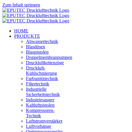
Zum Inhalt springen
HOME
PRODUKTE
Abwassertechnik
Blasdüsen
Blaspistolen
Doppelmembranpumpen
Druckluftkettenzüge
Druckluft-
Kühlschmierung
Farbspritztechnik
Filtertechnik
Industrielle
Sicherheitstechnik
Industriesauger
Kaltluftpistolen
Kompressoren-
Technik
Luftstromverstärker
Luftvorhänge
Optimierungsgeräte