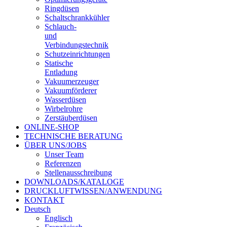
Ringdüsen
Schaltschrankkühler
Schlauch-
und
Verbindungstechnik
Schutzeinrichtungen
Statische
Entladung
Vakuumerzeuger
Vakuumförderer
Wasserdüsen
Wirbelrohre
Zerstäuberdüsen
ONLINE-SHOP
TECHNISCHE BERATUNG
ÜBER UNS/JOBS
Unser Team
Referenzen
Stellenausschreibung
DOWNLOADS/KATALOGE
DRUCKLUFTWISSEN/ANWENDUNG
KONTAKT
Deutsch
Englisch