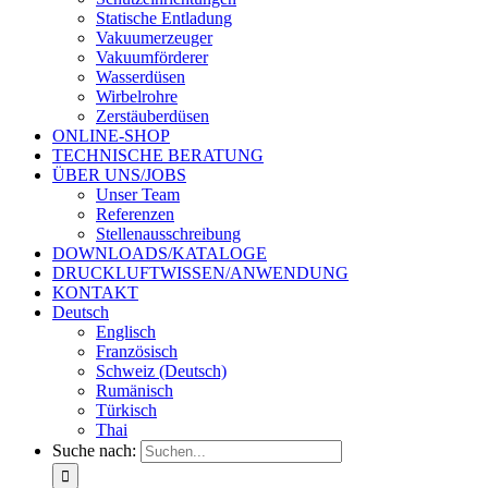
Statische Entladung
Vakuumerzeuger
Vakuumförderer
Wasserdüsen
Wirbelrohre
Zerstäuberdüsen
ONLINE-SHOP
TECHNISCHE BERATUNG
ÜBER UNS/JOBS
Unser Team
Referenzen
Stellenausschreibung
DOWNLOADS/KATALOGE
DRUCKLUFTWISSEN/ANWENDUNG
KONTAKT
Deutsch
Englisch
Französisch
Schweiz (Deutsch)
Rumänisch
Türkisch
Thai
Suche nach: