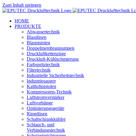
Zum Inhalt springen
HOME
PRODUKTE
Abwassertechnik
Blasdüsen
Blaspistolen
Doppelmembranpumpen
Druckluftkettenzüge
Druckluft-Kühlschmierung
Farbspritztechnik
Filtertechnik
Industrielle Sicherheitstechnik
Industriesauger
Kaltluftpistolen
Kompressoren-Technik
Luftstromverstärker
Luftvorhänge
Optimierungsgeräte
Ringdüsen
Schaltschrankkühler
Schlauch- und
Verbindungstechnik
Schutzeinrichtungen