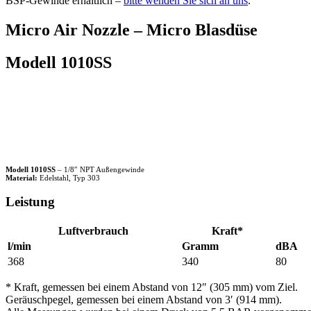
BSP-Gewinde erhältlich –
bitte wenden Sie sich an uns
.
Micro Air Nozzle – Micro Blasdüse
Modell 1010SS
Modell 1010SS
– 1/8″ NPT Außengewinde
Material:
Edelstahl, Typ 303
Leistung
Luftverbrauch
Kraft*
l/min
Gramm
dBA
368
340
80
* Kraft, gemessen bei einem Abstand von 12″ (305 mm) vom Ziel.
Geräuschpegel, gemessen bei einem Abstand von 3′ (914 mm).