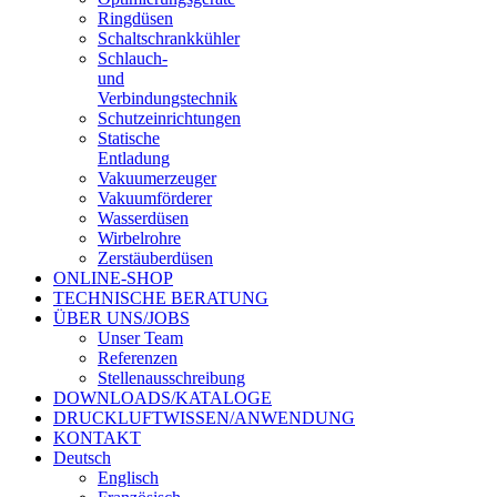
Ringdüsen
Schaltschrankkühler
Schlauch-
und
Verbindungstechnik
Schutzeinrichtungen
Statische
Entladung
Vakuumerzeuger
Vakuumförderer
Wasserdüsen
Wirbelrohre
Zerstäuberdüsen
ONLINE-SHOP
TECHNISCHE BERATUNG
ÜBER UNS/JOBS
Unser Team
Referenzen
Stellenausschreibung
DOWNLOADS/KATALOGE
DRUCKLUFTWISSEN/ANWENDUNG
KONTAKT
Deutsch
Englisch