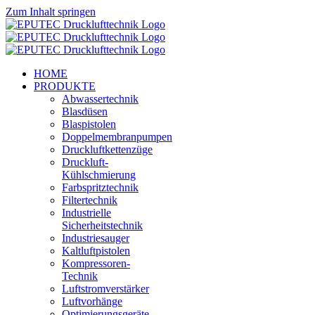
Zum Inhalt springen
HOME
PRODUKTE
Abwassertechnik
Blasdüsen
Blaspistolen
Doppelmembranpumpen
Druckluftkettenzüge
Druckluft-
Kühlschmierung
Farbspritztechnik
Filtertechnik
Industrielle
Sicherheitstechnik
Industriesauger
Kaltluftpistolen
Kompressoren-
Technik
Luftstromverstärker
Luftvorhänge
Optimierungsgeräte