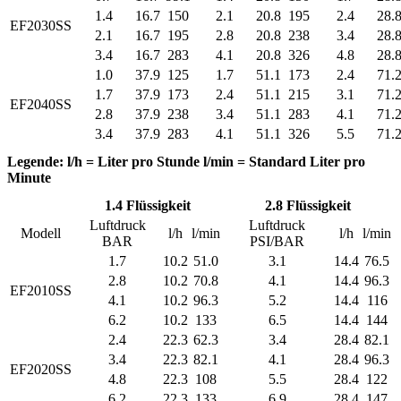
1.4
16.7
150
2.1
20.8
195
2.4
28.
EF2030SS
2.1
16.7
195
2.8
20.8
238
3.4
28.
3.4
16.7
283
4.1
20.8
326
4.8
28.
1.0
37.9
125
1.7
51.1
173
2.4
71.
1.7
37.9
173
2.4
51.1
215
3.1
71.
EF2040SS
2.8
37.9
238
3.4
51.1
283
4.1
71.
3.4
37.9
283
4.1
51.1
326
5.5
71.
Legende: l/h = Liter pro Stunde l/min = Standard Liter pro
Minute
1.4 Flüssigkeit
2.8 Flüssigkeit
Luftdruck
Luftdruck
Modell
l/h
l/min
l/h
l/min
BAR
PSI/BAR
1.7
10.2
51.0
3.1
14.4
76.5
2.8
10.2
70.8
4.1
14.4
96.3
EF2010SS
4.1
10.2
96.3
5.2
14.4
116
6.2
10.2
133
6.5
14.4
144
2.4
22.3
62.3
3.4
28.4
82.1
3.4
22.3
82.1
4.1
28.4
96.3
EF2020SS
4.8
22.3
108
5.5
28.4
122
6.2
22.3
133
6.9
28.4
147