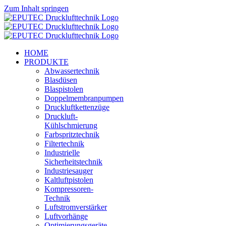
Zum Inhalt springen
HOME
PRODUKTE
Abwassertechnik
Blasdüsen
Blaspistolen
Doppelmembranpumpen
Druckluftkettenzüge
Druckluft-
Kühlschmierung
Farbspritztechnik
Filtertechnik
Industrielle
Sicherheitstechnik
Industriesauger
Kaltluftpistolen
Kompressoren-
Technik
Luftstromverstärker
Luftvorhänge
Optimierungsgeräte