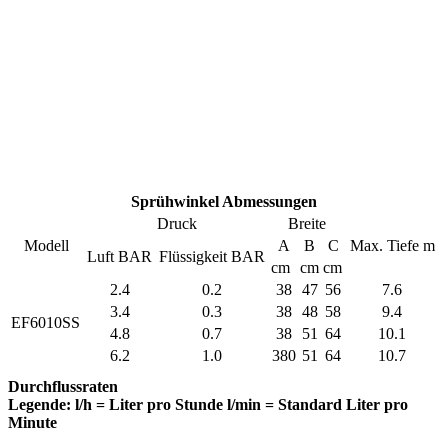
Sprühwinkel Abmessungen
Druck
Breite
Modell
A
B
C
Max. Tiefe m
Luft BAR
Flüssigkeit BAR
cm
cm
cm
2.4
0.2
38
47
56
7.6
3.4
0.3
38
48
58
9.4
EF6010SS
4.8
0.7
38
51
64
10.1
6.2
1.0
380
51
64
10.7
Durchflussraten
Legende: l/h = Liter pro Stunde l/min = Standard Liter pro
Minute