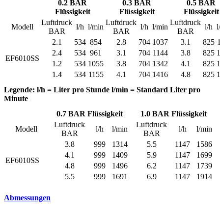
0.2 BAR
0.3 BAR
0.5 BAR
Flüssigkeit
Flüssigkeit
Flüssigkeit
Luftdruck
Luftdruck
Luftdruck
Modell
l/h
l/min
l/h
l/min
l/h
l
BAR
BAR
BAR
2.1
534
854
2.8
704
1037
3.1
825
2.4
534
961
3.1
704
1144
3.8
825
EF6010SS
1.2
534
1055
3.8
704
1342
4.1
825
1.4
534
1155
4.1
704
1416
4.8
825
Legende: l/h = Liter pro Stunde l/min = Standard Liter pro
Minute
0.7 BAR Flüssigkeit
1.0 BAR Flüssigkeit
Luftdruck
Luftdruck
Modell
l/h
l/min
l/h
l/min
BAR
BAR
3.8
999
1314
5.5
1147
1586
4.1
999
1409
5.9
1147
1699
EF6010SS
4.8
999
1496
6.2
1147
1739
5.5
999
1691
6.9
1147
1914
Abmessungen