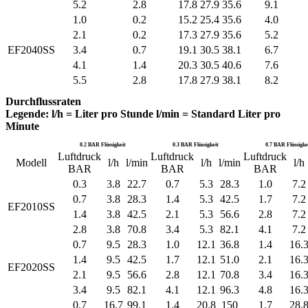
5.2
2.8
17.8
27.9
35.6
9.1
1.0
0.2
15.2
25.4
35.6
4.0
2.1
0.2
17.3
27.9
35.6
5.2
EF2040SS
3.4
0.7
19.1
30.5
38.1
6.7
4.1
1.4
20.3
30.5
40.6
7.6
5.5
2.8
17.8
27.9
38.1
8.2
Durchflussraten
Legende: l/h = Liter pro Stunde l/min = Standard Liter pro
Minute
0.2 BAR Flüssigkeit
0.3 BAR Flüssigkeit
0.7 BAR Flüssigke
Luftdruck
Luftdruck
Luftdruck
Modell
l/h
l/min
l/h
l/min
l/h
BAR
BAR
BAR
0.3
3.8
22.7
0.7
5.3
28.3
1.0
7.2
0.7
3.8
28.3
1.4
5.3
42.5
1.7
7.2
EF2010SS
1.4
3.8
42.5
2.1
5.3
56.6
2.8
7.2
2.8
3.8
70.8
3.4
5.3
82.1
4.1
7.2
0.7
9.5
28.3
1.0
12.1
36.8
1.4
16.
1.4
9.5
42.5
1.7
12.1
51.0
2.1
16.
EF2020SS
2.1
9.5
56.6
2.8
12.1
70.8
3.4
16.
3.4
9.5
82.1
4.1
12.1
96.3
4.8
16.
0.7
16.7
99.1
1.4
20.8
150
1.7
28.