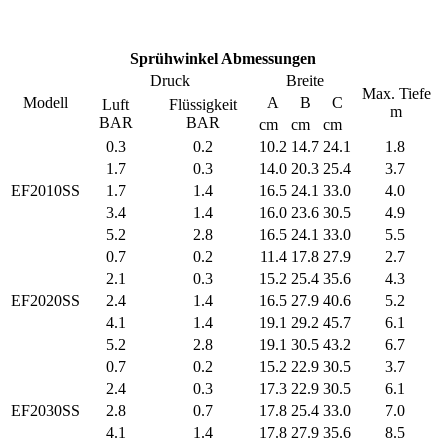
Sprühwinkel Abmessungen
Druck
Breite
Max. Tiefe
Modell
A
B
C
Luft
Flüssigkeit
m
BAR
BAR
cm
cm
cm
0.3
0.2
10.2
14.7
24.1
1.8
1.7
0.3
14.0
20.3
25.4
3.7
EF2010SS
1.7
1.4
16.5
24.1
33.0
4.0
3.4
1.4
16.0
23.6
30.5
4.9
5.2
2.8
16.5
24.1
33.0
5.5
0.7
0.2
11.4
17.8
27.9
2.7
2.1
0.3
15.2
25.4
35.6
4.3
EF2020SS
2.4
1.4
16.5
27.9
40.6
5.2
4.1
1.4
19.1
29.2
45.7
6.1
5.2
2.8
19.1
30.5
43.2
6.7
0.7
0.2
15.2
22.9
30.5
3.7
2.4
0.3
17.3
22.9
30.5
6.1
EF2030SS
2.8
0.7
17.8
25.4
33.0
7.0
4.1
1.4
17.8
27.9
35.6
8.5