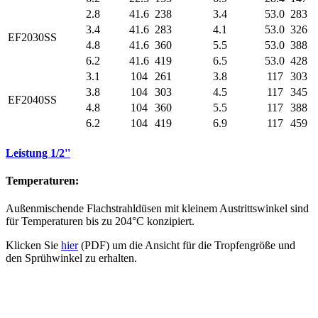
2.8
41.6
238
3.4
53.0
283
3.4
41.6
283
4.1
53.0
326
EF2030SS
4.8
41.6
360
5.5
53.0
388
6.2
41.6
419
6.5
53.0
428
3.1
104
261
3.8
117
303
3.8
104
303
4.5
117
345
EF2040SS
4.8
104
360
5.5
117
388
6.2
104
419
6.9
117
459
Leistung 1/2''
Temperaturen:
Außenmischende Flachstrahldüsen mit kleinem Austrittswinkel sind
für Temperaturen bis zu 204°C konzipiert.
Klicken Sie
hier
(PDF) um die Ansicht für die Tropfengröße und
den Sprühwinkel zu erhalten.