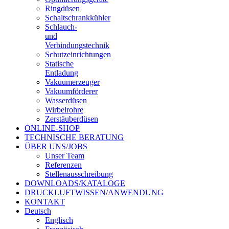
Ringdüsen
Schaltschrankkühler
Schlauch-
und
Verbindungstechnik
Schutzeinrichtungen
Statische
Entladung
Vakuumerzeuger
Vakuumförderer
Wasserdüsen
Wirbelrohre
Zerstäuberdüsen
ONLINE-SHOP
TECHNISCHE BERATUNG
ÜBER UNS/JOBS
Unser Team
Referenzen
Stellenausschreibung
DOWNLOADS/KATALOGE
DRUCKLUFTWISSEN/ANWENDUNG
KONTAKT
Deutsch
Englisch