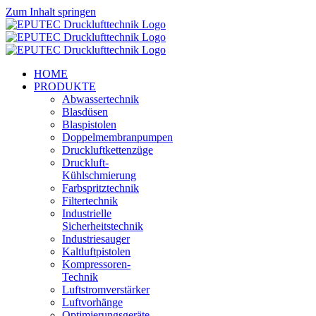
Zum Inhalt springen
HOME
PRODUKTE
Abwassertechnik
Blasdüsen
Blaspistolen
Doppelmembranpumpen
Druckluftkettenzüge
Druckluft-
Kühlschmierung
Farbspritztechnik
Filtertechnik
Industrielle
Sicherheitstechnik
Industriesauger
Kaltluftpistolen
Kompressoren-
Technik
Luftstromverstärker
Luftvorhänge
Optimierungsgeräte