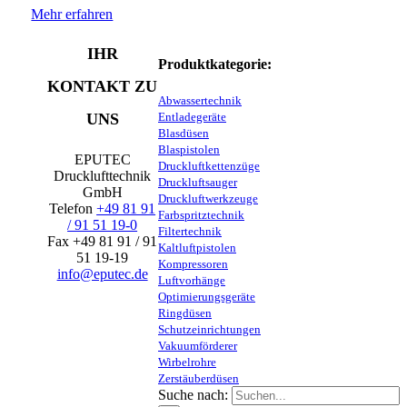
Mehr erfahren
IHR
Produktkategorie:
KONTAKT ZU
Abwassertechnik
UNS
Entladegeräte
Blasdüsen
Blaspistolen
EPUTEC
Druckluftkettenzüge
Drucklufttechnik
Druckluftsauger
GmbH
Druckluftwerkzeuge
Telefon
+49 81 91
Farbspritztechnik
/ 91 51 19-0
Filtertechnik
Fax +49 81 91 / 91
Kaltluftpistolen
51 19-19
Kompressoren
info@eputec.de
Luftvorhänge
Optimierungsgeräte
Ringdüsen
Schutzeinrichtungen
Vakuumförderer
Wirbelrohre
Zerstäuberdüsen
Suche nach: