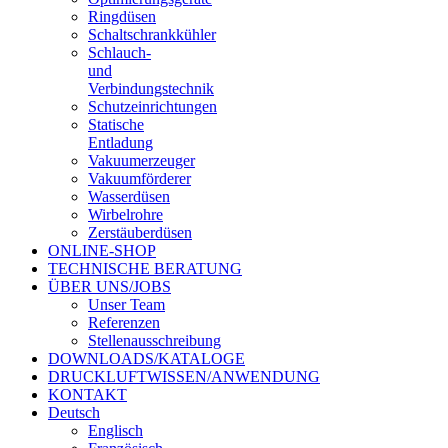
Ringdüsen
Schaltschrankkühler
Schlauch-
und
Verbindungstechnik
Schutzeinrichtungen
Statische
Entladung
Vakuumerzeuger
Vakuumförderer
Wasserdüsen
Wirbelrohre
Zerstäuberdüsen
ONLINE-SHOP
TECHNISCHE BERATUNG
ÜBER UNS/JOBS
Unser Team
Referenzen
Stellenausschreibung
DOWNLOADS/KATALOGE
DRUCKLUFTWISSEN/ANWENDUNG
KONTAKT
Deutsch
Englisch