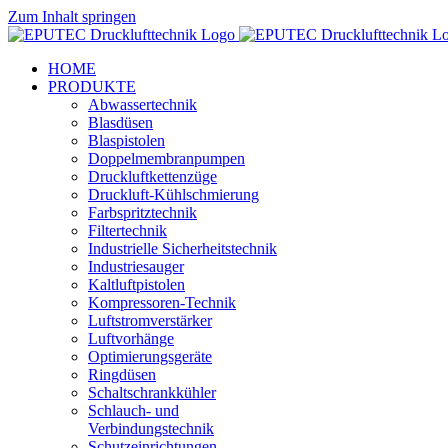
Zum Inhalt springen
HOME
PRODUKTE
Abwassertechnik
Blasdüsen
Blaspistolen
Doppelmembranpumpen
Druckluftkettenzüge
Druckluft-Kühlschmierung
Farbspritztechnik
Filtertechnik
Industrielle Sicherheitstechnik
Industriesauger
Kaltluftpistolen
Kompressoren-Technik
Luftstromverstärker
Luftvorhänge
Optimierungsgeräte
Ringdüsen
Schaltschrankkühler
Schlauch- und
Verbindungstechnik
Schutzeinrichtungen