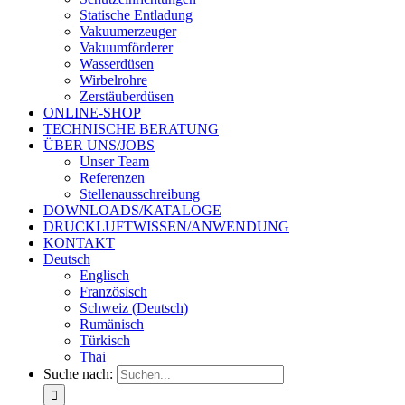
Statische Entladung
Vakuumerzeuger
Vakuumförderer
Wasserdüsen
Wirbelrohre
Zerstäuberdüsen
ONLINE-SHOP
TECHNISCHE BERATUNG
ÜBER UNS/JOBS
Unser Team
Referenzen
Stellenausschreibung
DOWNLOADS/KATALOGE
DRUCKLUFTWISSEN/ANWENDUNG
KONTAKT
Deutsch
Englisch
Französisch
Schweiz (Deutsch)
Rumänisch
Türkisch
Thai
Suche nach: