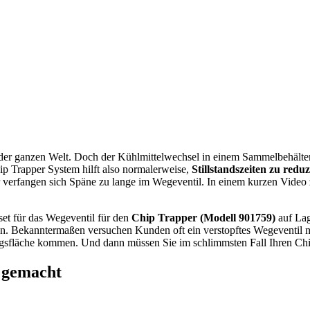
 der ganzen Welt. Doch der Kühlmittelwechsel in einem Sammelbehälte
ip Trapper System hilft also normalerweise,
Stillstandszeiten zu redu
verfangen sich Späne zu lange im Wegeventil. In einem kurzen Video 
et für das Wegeventil für den
Chip Trapper (Modell 901759)
auf Lag
tzen. Bekanntermaßen versuchen Kunden oft ein verstopftes Wegeventi
gsfläche kommen. Und dann müssen Sie im schlimmsten Fall Ihren Chip
t gemacht