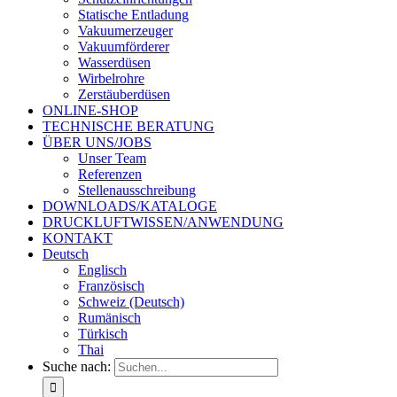
Statische Entladung
Vakuumerzeuger
Vakuumförderer
Wasserdüsen
Wirbelrohre
Zerstäuberdüsen
ONLINE-SHOP
TECHNISCHE BERATUNG
ÜBER UNS/JOBS
Unser Team
Referenzen
Stellenausschreibung
DOWNLOADS/KATALOGE
DRUCKLUFTWISSEN/ANWENDUNG
KONTAKT
Deutsch
Englisch
Französisch
Schweiz (Deutsch)
Rumänisch
Türkisch
Thai
Suche nach: