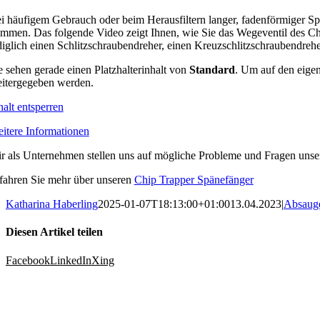
i häufigem Gebrauch oder beim Herausfiltern langer, fadenförmiger S
mmen. Das folgende Video zeigt Ihnen, wie Sie das Wegeventil des Chi
diglich einen Schlitzschraubendreher, einen Kreuzschlitzschraubendreher
e sehen gerade einen Platzhalterinhalt von
Standard
. Um auf den eigent
itergegeben werden.
halt entsperren
itere Informationen
r als Unternehmen stellen uns auf mögliche Probleme und Fragen unsere
fahren Sie mehr über unseren
Chip Trapper Spänefänger
Katharina Haberling
2025-01-07T18:13:00+01:00
13.04.2023
|
Absauge
Diesen Artikel teilen
Facebook
LinkedIn
Xing