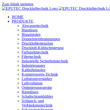
Zum Inhalt springen
HOME
PRODUKTE
Abwassertechnik
Blasdüsen
Blaspistolen
Doppelmembranpumpen
Druckluftkettenzüge
Druckluft-Kühlschmierung
Farbspritztechnik
Filtertechnik
Industrielle Sicherheitstechnik
Industriesauger
Kaltluftpistolen
Kompressoren-Technik
Luftstromverstärker
Luftvorhänge
Optimierungsgeräte
Ringdüsen
Schaltschrankkühler
Schlauch- und
Verbindungstechnik
Schutzeinrichtungen