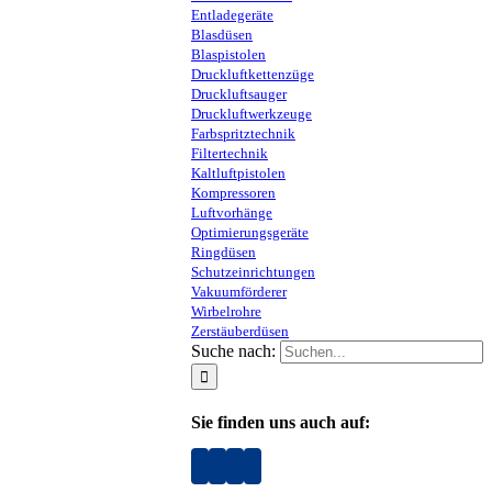
Entladegeräte
Blasdüsen
Blaspistolen
Druckluftkettenzüge
Druckluftsauger
Druckluftwerkzeuge
Farbspritztechnik
Filtertechnik
Kaltluftpistolen
Kompressoren
Luftvorhänge
Optimierungsgeräte
Ringdüsen
Schutzeinrichtungen
Vakuumförderer
Wirbelrohre
Zerstäuberdüsen
Suche nach:
Sie finden uns auch auf: