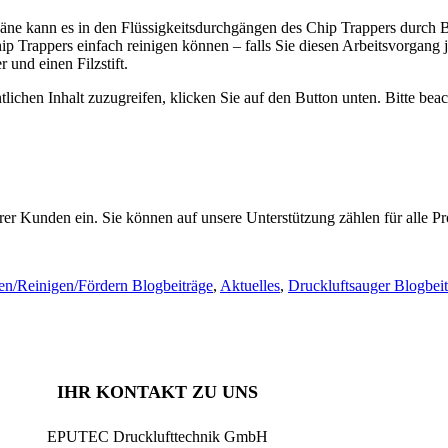
päne kann es in den Flüssigkeitsdurchgängen des Chip Trappers durch 
p Trappers einfach reinigen können – falls Sie diesen Arbeitsvorgang
 und einen Filzstift.
lichen Inhalt zuzugreifen, klicken Sie auf den Button unten. Bitte beac
r Kunden ein. Sie können auf unsere Unterstützung zählen für alle Pro
n/Reinigen/Fördern Blogbeiträge
,
Aktuelles
,
Druckluftsauger Blogbei
IHR KONTAKT ZU UNS
EPUTEC Drucklufttechnik GmbH