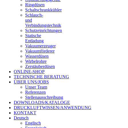
Ringdüsen
Schaltschrankkühler
Schlauch-
und
Verbindungstechnik
Schutzeinrichtungen
Statische
Entladung
Vakuumerzeuger
Vakuumförderer
Wasserdüsen
Wirbelrohre
Zerstäuberdüsen
ONLINE-SHOP
TECHNISCHE BERATUNG
ÜBER UNS/JOBS
Unser Team
Referenzen
Stellenausschreibung
DOWNLOADS/KATALOGE
DRUCKLUFTWISSEN/ANWENDUNG
KONTAKT
Deutsch
Englisch