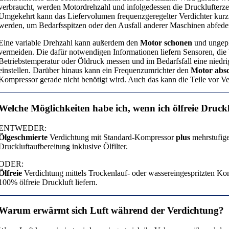
verbraucht, werden Motordrehzahl und infolgedessen die Drucklufterze
Umgekehrt kann das Liefervolumen frequenzgeregelter Verdichter kurzf
werden, um Bedarfsspitzen oder den Ausfall anderer Maschinen abfede
Eine variable Drehzahl kann außerdem den
Motor schonen
und ungepl
vermeiden. Die dafür notwendigen Informationen liefern Sensoren, die 
Betriebstemperatur oder Öldruck messen und im Bedarfsfall eine niedr
einstellen. Darüber hinaus kann ein Frequenzumrichter den
Motor absc
Kompressor gerade nicht benötigt wird. Auch das kann die Teile vor Ve
Welche Möglichkeiten habe ich, wenn ich ölfreie Druck
ENTWEDER:
Ölgeschmierte
Verdichtung mit Standard-Kompressor
plus
mehrstufig
Druckluftaufbereitung inklusive Ölfilter.
ODER:
Ölfreie
Verdichtung mittels Trockenlauf- oder wassereingespritzten Ko
100% ölfreie Druckluft liefern.
Warum erwärmt sich Luft während der Verdichtung?