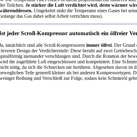
der Teilchen.
Je stärker die Luft verdichtet wird, desto wärmer wird
währenddessen.
Umgekehrt sinkt die Temperatur eines Gases bei sein
(solange das Gas dabei selbst Arbeit verrichten muss).
Ist jeder Scroll-Kompressor automatisch ein ölfreier Ve
Ja, tatsächlich sind alle Scroll-Kompressoren
immer ölfrei
. Der Grund d
cleveren Design der Verdichterstufe: Diese beruht auf zwei Getriebesc
spiralförmig ineinander verschlungen sind. Durch die Rotation der bew
wird die zugeführte Luft eingeschlossen und komprimiert. Eine Schmier
nicht nötig, da sich die Schnecken nie berühren. Abgesehen davon ist d
beweglichen Teile generell kleiner als bei anderen Kompressortypen. D
weniger Reibung und Verschleiß zur Folge, sodass kein Schmieröl gebr