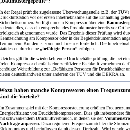
„baumustergeprüft“?
In der Regel prüft die zugelassene Überwachungsstelle (z.B. der TÜV)
Druckluftstation vor der ersten Inbetriebnahme auf die Einhaltung gelte
Sicherheitsnormen. Verfügt nun ein Kompressor über eine
Baumuster
bedeutet dies, dass ein entsprechendes Produktmuster bereits vor Ort be
erfolgreich abgenommen wurde. Das Ergebnis dieser Prüfung wird dur
Kennzeichnung am Kompressor oder in der Begleitdokumentation ang
Termin beim Kunden ist somit nicht mehr erforderlich. Die Inbetriebn
stattdessen durch eine
„befähigte Person“
erfolgen.
Gleiches gilt für die wiederkehrende Druckbehälterprüfung, die bei 
freien Kompressor ebenfalls eine zertifizierte Fachkraft vornehmen darf
benötigte Weiterbildung zur „Befähigten Personen für Druckbehälter u
bieten deutschlandweit unter anderem der TÜV und die DEKRA an.
Wozu haben manche Kompressoren einen Frequenzum
sind die Vorteile?
Im Zusammenspiel mit der Kompressorsteuerung erhöhen Frequenzumri
Energieeffizienz von Druckluftkompressoren. Dies gilt insbesondere 
mit schwankendem Druckluftverbrauch, in denen sie den
Volumenstrom
Nachfrage anpassen
. Dazu regulieren Frequenzumrichter die Stromzu
Elektromotors und beeinflussen damit dessen Drehzahl. Wird gerade w