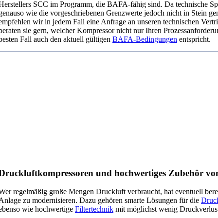
Herstellers SCC im Programm, die BAFA-fähig sind. Da technische Sp
genauso wie die vorgeschriebenen Grenzwerte jedoch nicht in Stein gem
empfehlen wir in jedem Fall eine Anfrage an unseren technischen Vertr
beraten sie gern, welcher Kompressor nicht nur Ihren Prozessanforder
besten Fall auch den aktuell gültigen
BAFA-Bedingungen
entspricht.
Druckluftkompressoren und hochwertiges Zubehör 
Wer regelmäßig große Mengen Druckluft verbraucht, hat eventuell berei
Anlage zu modernisieren. Dazu gehören smarte Lösungen für die
Druck
ebenso wie hochwertige
Filtertechnik
mit möglichst wenig Druckverlus