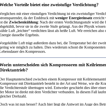
Welche Vorteile bietet eine zweistufige Verdichtung?
Verglichen mit einer einstufigen Verdichtung ist ein zweistufiger Verdi
stromsparender, da der Enddruck mit
weniger Energieeinsatz
erreicht
ist die
Zwischenkühlung
: Nach der ersten Verdichtungsstufe wird die 
abgekühlt, bevor sie in die zweite Stufe gelangt. Aus der Physik wissen 
kühle Luft „leichter“ verdichten lässt als heiße Luft. Wir erreichen also
Energie dasselbe Ergebnis.
Vorgekühlte Luft trägt außerdem dazu bei, die Temperatur bei der zwei
gering wie möglich zu halten. Dies wiederum schont die Komponenten 
Lebensdauer des Kompressors.
Worin unterscheiden sich Kompressoren mit Keilrieme
Direktantrieb?
Der Hauptunterschied zwischen einem Kompressor mit Keilriemenantr
Kompressor mit Direktantrieb besteht in der Art und Weise, wie die Kra
die Verdichterstufe übertragen wird. Entweder geschieht dies über eine
der Motor ist direkt mit dem Verdichter verbunden. In diesem Fall laufe
gleicher Drehzahl.
Doch was ist nun besser? Auch hier liegt die Antwort im Auge des Betr