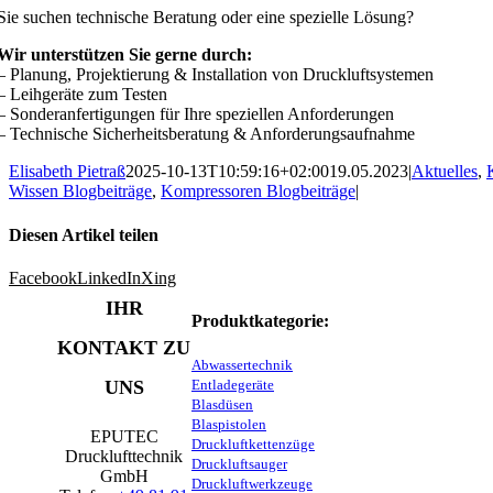
Sie suchen technische Beratung oder eine spezielle Lösung?
Wir unterstützen Sie gerne durch:
– Planung, Projektierung & Installation von Druckluftsystemen
– Leihgeräte zum Testen
– Sonderanfertigungen für Ihre speziellen Anforderungen
– Technische Sicherheitsberatung & Anforderungsaufnahme
Elisabeth Pietraß
2025-10-13T10:59:16+02:00
19.05.2023
|
Aktuelles
,
Wissen Blogbeiträge
,
Kompressoren Blogbeiträge
|
Diesen Artikel teilen
Facebook
LinkedIn
Xing
IHR
Produktkategorie:
KONTAKT ZU
Abwassertechnik
UNS
Entladegeräte
Blasdüsen
Blaspistolen
EPUTEC
Druckluftkettenzüge
Drucklufttechnik
Druckluftsauger
GmbH
Druckluftwerkzeuge