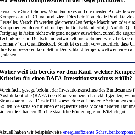
Genau wie Smartphones, Mountainbikes und die meisten Autoteile wer
Kompressoren in China produziert. Dies betrifft auch die Produkte viel
Hersteller. Verschifft werden gleichermaßen fertige Maschinen oder ein
Komponenten, deren Endmontage in Deutschland erfolgt. Auf die Quali
Fertigung in Asien nicht zwingend negativ auswirken, zumal die zugru
Technik meist in Deutschland entwickelt und optimiert wird. Trotzdem 
Germany“ ein Qualitätssiegel. Somit ist es nicht verwunderlich, dass U
Ihre Kompressoren komplett in Deutschland fertigen, weltweit einen a
genießen.
Woher weiß ich bereits vor dem Kauf, welcher Kompres
Kriterien für einen
BAFA-
Investitionszuschuss erfüllt?
Vereinfacht gesagt, belohnt der Investitionszuschuss des Bundesamtes f
Ausfuhrkontrolle (BAFA) den Kauf von neuen Druckluftgeräten, wenn
Strom sparen lässt. Dies trifft insbesondere auf moderne Schraubenkom
Sollten Sie sichalso für einen energieeffizientes Modell neueren Datums 
stehen die Chancen für eine staatliche Förderung grundsätzlich gut.
Aktuell haben wir beispielsweise
energieeffiziente Schraubenkompress