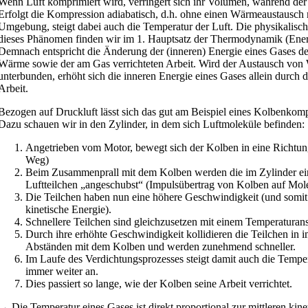
Wenn Luft komprimiert wird, verringert sich ihr Volumen, während der 
Erfolgt die Kompression adiabatisch, d.h. ohne einen Wärmeaustausch 
Umgebung, steigt dabei auch die Temperatur der Luft. Die physikalisch
dieses Phänomen finden wir im 1. Hauptsatz der Thermodynamik (Energ
Demnach entspricht die Änderung der (inneren) Energie eines Gases d
Wärme sowie der am Gas verrichteten Arbeit. Wird der Austausch vo
unterbunden, erhöht sich die inneren Energie eines Gases allein durch 
Arbeit.
Bezogen auf Druckluft lässt sich das gut am Beispiel eines Kolbenkomp
Dazu schauen wir in den Zylinder, in dem sich Luftmoleküle befinden:
Angetrieben vom Motor, bewegt sich der Kolben in eine Richtung
Weg)
Beim Zusammenprall mit dem Kolben werden die im Zylinder ei
Luftteilchen „angeschubst“ (Impulsübertrag von Kolben auf Mol
Die Teilchen haben nun eine höhere Geschwindigkeit (und somit
kinetische Energie).
Schnellere Teilchen sind gleichzusetzen mit einem Temperaturans
Durch ihre erhöhte Geschwindigkeit kollidieren die Teilchen in 
Abständen mit dem Kolben und werden zunehmend schneller.
Im Laufe des Verdichtungsprozesses steigt damit auch die Temper
immer weiter an.
Dies passiert so lange, wie der Kolben seine Arbeit verrichtet.
→ Die Temperatur eines Gases ist direkt proportional zur mittleren kin