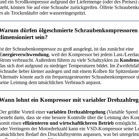
und ein Scrollkompressor aufgrund der Liefermenge (oder des Preises) 
steht, können Sie auf eine Schraube zurückgreifen. Ölfreie Schraubenk
es als Trockenläufer oder wassereingespritzt.
Warum dürfen ölgeschmierte Schraubenkompressoren 
dimensioniert sein?
Ist der Schraubenkompressor zu groß ausgelegt, ist das zunächst eine
Energieverschwendung
, weil der Kompressor bei jedem Last-/Leerla
Strom verbraucht. Außerdem führen zu viele Schaltzyklen zu
Kondensa
das sich dort aufgrund zu niedriger Temperaturen bildet. Im Zweifelsfall
Schraube lieber kleiner auslegen und mit einem Kolben für Spitzenlast
Alternativ könnte auch ein frequenzgesteuerter Schraubenkompressor si
seine Leistung dem tatsächlichen Verbrauch anpasst.
Wann lohnt ein Kompressor mit variabler Drehzahlre
Der größte Vorteil einer
variablen Drehzahlregelung
(Variable Speed
besteht darin, dass sie eine bessere Kontrolle über die Leistung des K
somit einen
effizienteren und wirtschaftlicheren Betrieb
ermöglicht.
oder Verringern der Motordrehzahl kann ein VSD-Kompressor seine Le
tatsächlichen Bedarf des Druckluftsystems anpassen, was bei unregel