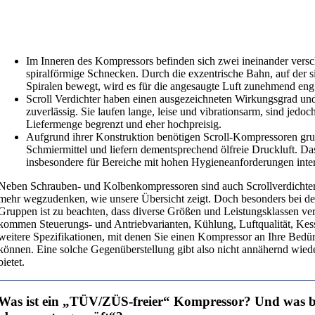
Im Inneren des Kompressors befinden sich zwei ineinander vers
spiralförmige Schnecken. Durch die exzentrische Bahn, auf der s
Spiralen bewegt, wird es für die angesaugte Luft zunehmend eng
Scroll Verdichter haben einen ausgezeichneten Wirkungsgrad und
zuverlässig. Sie laufen lange, leise und vibrationsarm, sind jedoch
Liefermenge begrenzt und eher hochpreisig.
Aufgrund ihrer Konstruktion benötigen Scroll-Kompressoren gru
Schmiermittel und liefern dementsprechend ölfreie Druckluft. Da
insbesondere für Bereiche mit hohen Hygieneanforderungen inter
Neben Schrauben- und Kolbenkompressoren sind auch Scrollverdichter 
mehr wegzudenken, wie unsere Übersicht zeigt. Doch besonders bei de
Gruppen ist zu beachten, dass diverse Größen und Leistungsklassen ve
kommen Steuerungs- und Antriebvarianten, Kühlung, Luftqualität, Kess
weitere Spezifikationen, mit denen Sie einen Kompressor an Ihre Bedür
können. Eine solche Gegenüberstellung gibt also nicht annähernd wiede
bietet.
Was ist ein „TÜV/ZÜS-freier“ Kompressor? Und was b