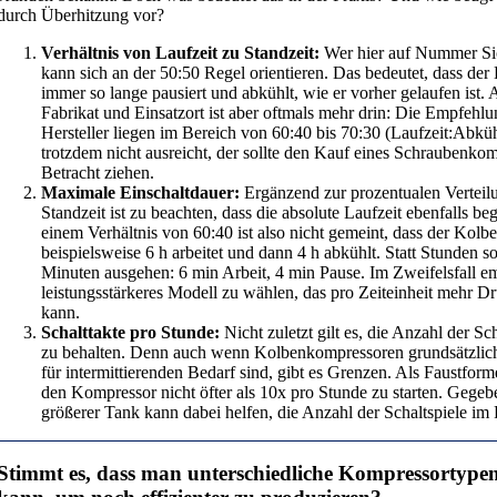
durch Überhitzung vor?
Verhältnis von Laufzeit zu Standzeit:
Wer hier auf Nummer Sic
kann sich an der 50:50 Regel orientieren. Das bedeutet, dass de
immer so lange pausiert und abkühlt, wie er vorher gelaufen ist.
Fabrikat und Einsatzort ist aber oftmals mehr drin: Die Empfehlu
Hersteller liegen im Bereich von 60:40 bis 70:30 (Laufzeit:Abk
trotzdem nicht ausreicht, der sollte den Kauf eines Schraubenkom
Betracht ziehen.
Maximale Einschaltdauer:
Ergänzend zur prozentualen Verteil
Standzeit ist zu beachten, dass die absolute Laufzeit ebenfalls beg
einem Verhältnis von 60:40 ist also nicht gemeint, dass der Kol
beispielsweise 6 h arbeitet und dann 4 h abkühlt. Statt Stunden s
Minuten ausgehen: 6 min Arbeit, 4 min Pause. Im Zweifelsfall emp
leistungsstärkeres Modell zu wählen, das pro Zeiteinheit mehr D
kann.
Schalttakte pro Stunde:
Nicht zuletzt gilt es, die Anzahl der S
zu behalten. Denn auch wenn Kolbenkompressoren grundsätzlich
für intermittierenden Bedarf sind, gibt es Grenzen. Als Faustform
den Kompressor nicht öfter als 10x pro Stunde zu starten. Gegeb
größerer Tank kann dabei helfen, die Anzahl der Schaltspiele im
Stimmt es, dass man
unterschiedliche Kompressortype