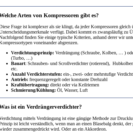
Welche Arten von Kompressoren gibt es?
Diese Frage ist komplexer als sie klingt, da jeder Kompressoren gleich
Unterscheidungsmerkmale verfügt. Dabei kommt es zwangsläufig zu 
Nachfolgend finden Sie einige typische Kriterien, anhand derer wir unt
Kompressortypen voneinander abgrenzen.
Verdichtungsprinzip:
Verdrängung (Schraube, Kolben, … ) od
(Turbo, …)
Bauart
: Schrauben- und Scrollverdichter (rotierend), Hubkolben
etc.
Anzahl Verdichterstufen:
ein-, zwei- oder mehrstufige Verdich
Antrieb:
frequenzgeregelt oder konstante Drehzahl
Kraftübertragung:
direkt oder via Keilriemen
Schmierung/Kühlung:
Öl, Wasser, Luft
Was ist ein Verdrängerverdichter?
Verdichtung mittels Verdrängung ist eine gängige Methode zur Druckl
Prinzip ist leicht verständlich, wenn man an einen Blasebalg denkt, der
wieder zusammengedrückt wird. Oder an ein Akkordeon.