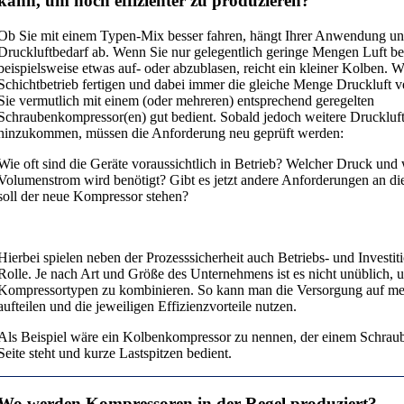
kann, um noch effizienter zu produzieren?
Ob Sie mit einem Typen-Mix besser fahren, hängt Ihrer Anwendung u
Druckluftbedarf ab. Wenn Sie nur gelegentlich geringe Mengen Luft b
beispielsweise etwas auf- oder abzublasen, reicht ein kleiner Kolben. 
Schichtbetrieb fertigen und dabei immer die gleiche Menge Druckluft v
Sie vermutlich mit einem (oder mehreren) entsprechend geregelten
Schraubenkompressor(en) gut bedient. Sobald jedoch weitere Druckluf
hinzukommen, müssen die Anforderung neu geprüft werden:
Wie oft sind die Geräte voraussichtlich in Betrieb? Welcher Druck und
Volumenstrom wird benötigt? Gibt es jetzt andere Anforderungen an die
soll der neue Kompressor stehen?
Hierbei spielen neben der Prozesssicherheit auch Betriebs- und Investit
Rolle. Je nach Art und Größe des Unternehmens ist es nicht unüblich, u
Kompressortypen zu kombinieren. So kann man die Versorgung auf m
aufteilen und die jeweiligen Effizienzvorteile nutzen.
Als Beispiel wäre ein Kolbenkompressor zu nennen, der einem Schrau
Seite steht und kurze Lastspitzen bedient.
Wo werden Kompressoren in der Regel produziert?