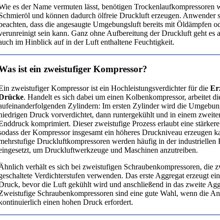
Wie es der Name vermuten lässt, benötigen Trockenlaufkompressoren 
Schmieröl und können dadurch ölfreie Druckluft erzeugen. Anwender s
beachten, dass die angesaugte Umgebungsluft bereits mit Öldämpfen od
verunreinigt sein kann. Ganz ohne Aufbereitung der Druckluft geht es a
auch im Hinblick auf in der Luft enthaltene Feuchtigkeit.
Was ist ein zweistufiger Kompressor?
Ein zweistufiger Kompressor ist ein Hochleistungsverdichter für die
Er
Drücke
. Handelt es sich dabei um einen Kolbenkompressor, arbeitet di
aufeinanderfolgenden Zylindern: Im ersten Zylinder wird die Umgebung
niedrigen Druck vorverdichtet, dann runtergekühlt und in einem zweite
Enddruck komprimiert. Dieser zweistufige Prozess erlaubt eine stärker
sodass der Kompressor insgesamt ein höheres Druckniveau erzeugen k
mehrstufige Druckluftkompressoren werden häufig in der industriellen 
eingesetzt, um Druckluftwerkzeuge und Maschinen anzutreiben.
Ähnlich verhält es sich bei zweistufigen Schraubenkompressoren, die z
geschaltete Verdichterstufen verwenden. Das erste Aggregat erzeugt ei
Druck, bevor die Luft gekühlt wird und anschließend in das zweite Agg
Zweistufige Schraubenkompressoren sind eine gute Wahl, wenn die 
kontinuierlich einen hohen Druck erfordert.