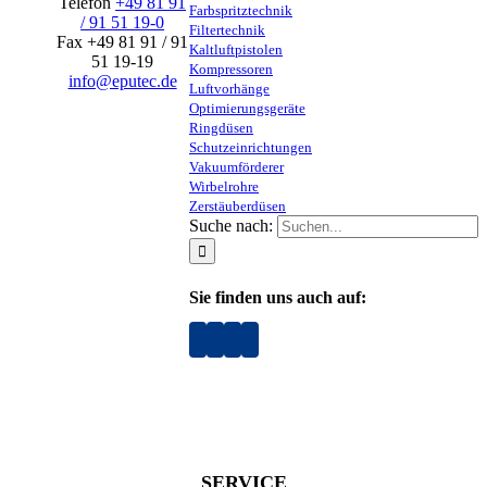
Telefon
+49 81 91
Farbspritztechnik
/ 91 51 19-0
Filtertechnik
Fax +49 81 91 / 91
Kaltluftpistolen
51 19-19
Kompressoren
info@eputec.de
Luftvorhänge
Optimierungsgeräte
Ringdüsen
Schutzeinrichtungen
Vakuumförderer
Wirbelrohre
Zerstäuberdüsen
Suche nach:
Sie finden uns auch auf:
SERVICE