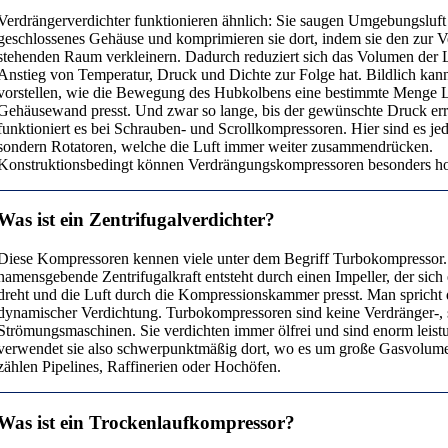
Verdrängerverdichter funktionieren ähnlich: Sie saugen Umgebungsluft 
geschlossenes Gehäuse und komprimieren sie dort, indem sie den zur 
stehenden Raum verkleinern. Dadurch reduziert sich das Volumen der 
Anstieg von Temperatur, Druck und Dichte zur Folge hat. Bildlich kan
vorstellen, wie die Bewegung des Hubkolbens eine bestimmte Menge L
Gehäusewand presst. Und zwar so lange, bis der gewünschte Druck erre
funktioniert es bei Schrauben- und Scrollkompressoren. Hier sind es j
sondern Rotatoren, welche die Luft immer weiter zusammendrücken.
Konstruktionsbedingt können Verdrängungskompressoren besonders ho
Was ist ein Zentrifugalverdichter?
Diese Kompressoren kennen viele unter dem Begriff Turbokompressor.
namensgebende Zentrifugalkraft entsteht durch einen Impeller, der sich
dreht und die Luft durch die Kompressionskammer presst. Man spricht
dynamischer Verdichtung. Turbokompressoren sind keine Verdränger-,
Strömungsmaschinen. Sie verdichten immer ölfrei und sind enorm leis
verwendet sie also schwerpunktmäßig dort, wo es um große Gasvolum
zählen Pipelines, Raffinerien oder Hochöfen.
Was ist ein Trockenlaufkompressor?