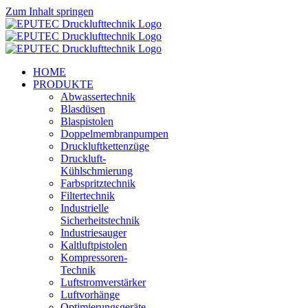
Zum Inhalt springen
HOME
PRODUKTE
Abwassertechnik
Blasdüsen
Blaspistolen
Doppelmembranpumpen
Druckluftkettenzüge
Druckluft-
Kühlschmierung
Farbspritztechnik
Filtertechnik
Industrielle
Sicherheitstechnik
Industriesauger
Kaltluftpistolen
Kompressoren-
Technik
Luftstromverstärker
Luftvorhänge
Optimierungsgeräte