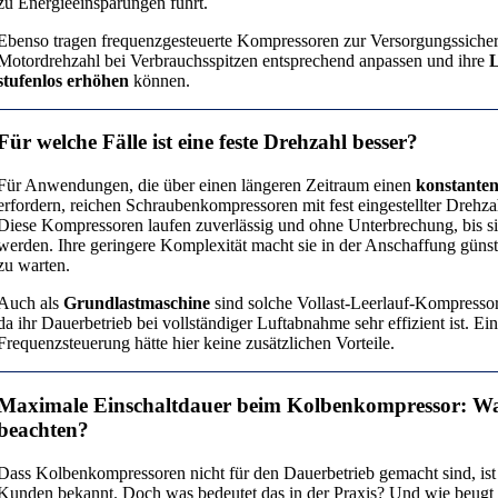
zu Energieeinsparungen führt.
Ebenso tragen frequenzgesteuerte Kompressoren zur Versorgungssicherhe
Motordrehzahl bei Verbrauchsspitzen entsprechend anpassen und ihre
L
stufenlos erhöhen
können.
Für welche Fälle ist eine feste Drehzahl besser?
Für Anwendungen, die über einen längeren Zeitraum einen
konstante
erfordern, reichen Schraubenkompressoren mit fest eingestellter Drehzah
Diese Kompressoren laufen zuverlässig und ohne Unterbrechung, bis si
werden. Ihre geringere Komplexität macht sie in der Anschaffung günsti
zu warten.
Auch als
Grundlastmaschine
sind solche Vollast-Leerlauf-Kompresso
da ihr Dauerbetrieb bei vollständiger Luftabnahme sehr effizient ist. Ei
Frequenzsteuerung hätte hier keine zusätzlichen Vorteile.
Maximale Einschaltdauer beim Kolbenkompressor: Wa
beachten?
Dass Kolbenkompressoren nicht für den Dauerbetrieb gemacht sind, ist
Kunden bekannt. Doch was bedeutet das in der Praxis? Und wie beug