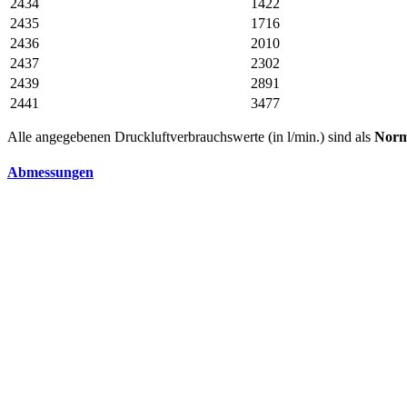
2434
1422
2435
1716
2436
2010
2437
2302
2439
2891
2441
3477
Alle angegebenen Druckluftverbrauchswerte (in l/min.) sind als
Norm
Abmessungen