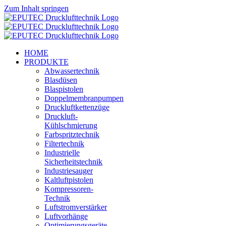
Zum Inhalt springen
HOME
PRODUKTE
Abwassertechnik
Blasdüsen
Blaspistolen
Doppelmembranpumpen
Druckluftkettenzüge
Druckluft-
Kühlschmierung
Farbspritztechnik
Filtertechnik
Industrielle
Sicherheitstechnik
Industriesauger
Kaltluftpistolen
Kompressoren-
Technik
Luftstromverstärker
Luftvorhänge
Optimierungsgeräte