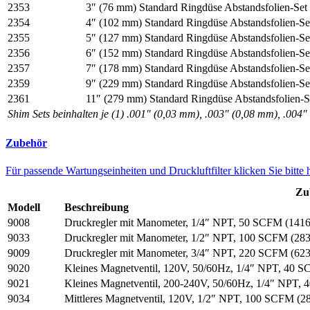
2353
3″ (76 mm) Standard Ringdüse Abstandsfolien-Set
2354
4″ (102 mm) Standard Ringdüse Abstandsfolien-Se
2355
5″ (127 mm) Standard Ringdüse Abstandsfolien-Se
2356
6″ (152 mm) Standard Ringdüse Abstandsfolien-Se
2357
7″ (178 mm) Standard Ringdüse Abstandsfolien-Se
2359
9″ (229 mm) Standard Ringdüse Abstandsfolien-Se
2361
11″ (279 mm) Standard Ringdüse Abstandsfolien-S
Shim Sets beinhalten je (1) .001″ (0,03 mm), .003″ (0,08 mm), .004″ 
Zubehör
Für passende Wartungseinheiten und Druckluftfilter klicken Sie bitte 
Zu
Modell
Beschreibung
9008
Druckregler mit Manometer, 1/4″ NPT, 50 SCFM (1416
9033
Druckregler mit Manometer, 1/2″ NPT, 100 SCFM (283
9009
Druckregler mit Manometer, 3/4″ NPT, 220 SCFM (623
9020
Kleines Magnetventil, 120V, 50/60Hz, 1/4″ NPT, 40 S
9021
Kleines Magnetventil, 200-240V, 50/60Hz, 1/4″ NPT, 
9034
Mittleres Magnetventil, 120V, 1/2″ NPT, 100 SCFM (28