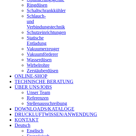
Ringdüsen
Schaltschrankkühler
Schlauch-
und
Verbindungstechnik
Schutzeinrichtungen
Statische
Entladung
Vakuumerzeuger
Vakuumförderer
Wasserdüsen
Wirbelrohre
Zerstäuberdüsen
ONLINE-SHOP
TECHNISCHE BERATUNG
ÜBER UNS/JOBS
Unser Team
Referenzen
Stellenausschreibung
DOWNLOADS/KATALOGE
DRUCKLUFTWISSEN/ANWENDUNG
KONTAKT
Deutsch
Englisch