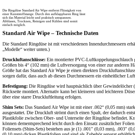
Die Ringdüse Standard Air Wipe entfernt Flüssigkeit von
einer Kunststoffstange. Durch den aufklappbaren Ring lässt
sich das Material leicht und praktisch umspannen.
Abblasen, Trocknen, Reinigen und Kühlen sind somit
einfach möglich.
Standard Air Wipe – Technische Daten
Die Standard Ringdüse ist mit verschiedenen Innendurchmessern erhäl
„Modelle“ weiter unten.)
Druckluftanschlüsse:
Ein montierter PVC-Luftkoppelungsschlauch g
Größen bis 4“ (102 mm) die Luftversorgung von einer zur anderen H
Größe hat das Standard Air Wipe je einen direkten Druckluftanschluss
sorgen dafür, dass auch ab diesen Durchmessern ein einheitlicher Lufts
Befestigung:
Die Ringdüse wird hauptsächlich über Gewindelöcher (1
Rückseite montiert. Alternativ kann bei kleineren und leichteren Düs
über eine starre Druckluftleitung erfolgen.
Shim Sets:
Das Standard Air Wipe ist mit einer .002“ (0,05 mm) star
ausgestattet. Die Druckluft strömt durch einen Spalt, der dadurch entst
Plastikfolie zwischen Ober- und Unterseite der Ringdüse befindet. Kr
können dementsprechend leicht durch den Einsatz zusätzlicher Folien
Foliensets (Shim-Sets) bestehen aus je (1) .001″ (0,03 mm), .003″ (
(0,10 mm) dicken Plastikfolien und sind als Zubehör separat erhältlich