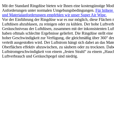
Mit der Standard Ringdüse bieten wir Ihnen eine kostengünstige Mode
Anforderungen unter normalen Umgebungsbedingungen.
Für höhere
und Materialanforderungen empfehlen wir unser Super Air Wipe.
Vor der Einführung der Ringdüse war es nur möglich, diese Flächen 
Luftdüsen abzublasen, zu reinigen oder zu kühlen. Der hohe Luftver
Geräuschniveau der Luftdüsen, zusammen mit der inkonsistenten Luf
haben oftmals schlechte Ergebnisse geliefert. Die Ringdüse stellt ein
hoher Geschwindigkeit zur Verfügung, die gleichmäßig über 360° de
verteilt ausgestoßen wird. Der Luftstrom hängt sich dabei an das Mate
Oberflächen effektiv abzuwischen, zu säubern oder zu trocknen. Dab
Luftstromgeschwindigkeit von einem „festen Strahl“ zu einem „Hauch
Luftverbrauch und Geräuschpegel sind niedrig.