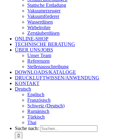
Statische Entladung
Vakuumerzeuger
Vakuumförderer
Wasserdüsen
Wirbelrohre
Zerstäuberdüsen
ONLINE-SHOP
TECHNISCHE BERATUNG
ÜBER UNS/JOBS
Unser Team
Referenzen
Stellenausschreibung
DOWNLOADS/KATALOGE
DRUCKLUFTWISSEN/ANWENDUNG
KONTAKT
Deutsch
Englisch
Französisch
Schweiz (Deutsch)
Rumänisch
Türkisch
Thai
Suche nach: