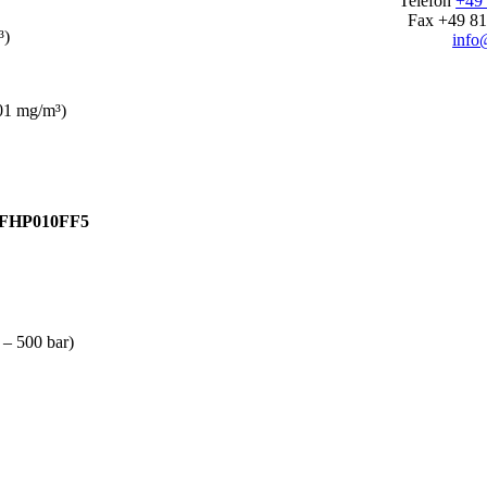
Telefon
+49 
Fax +49 81
³)
info
,01 mg/m³)
: FHP010FF5
 – 500 bar)