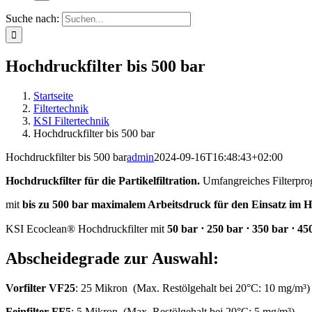
Suche nach:
Hochdruckfilter bis 500 bar
Startseite
Filtertechnik
KSI Filtertechnik
Hochdruckfilter bis 500 bar
Hochdruckfilter bis 500 bar
admin
2024-09-16T16:48:43+02:00
Hochdruckfilter für die Partikelfiltration.
Umfangreiches Filterp
mit
bis zu 500 bar maximalem Arbeitsdruck für den Einsatz im 
KSI Ecoclean® Hochdruckfilter mit
50 bar ⋅ 250 bar ⋅ 350 bar ⋅ 45
Abscheidegrade zur Auswahl:
Vorfilter VF25
: 25 Mikron (Max. Restölgehalt bei 20°C: 10 mg/m³)
Feinfilter FF5
: 5 Mikron (Max. Restölgehalt bei 20°C: 5 mg/m³)