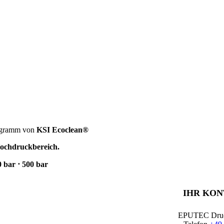
rogramm von
KSI Ecoclean®
Hochdruckbereich.
0 bar ⋅ 500 bar
IHR KON
EPUTEC Druc