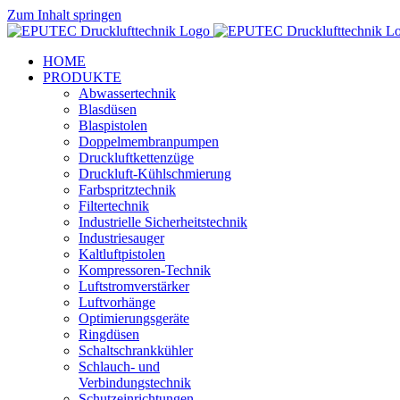
Zum Inhalt springen
HOME
PRODUKTE
Abwassertechnik
Blasdüsen
Blaspistolen
Doppelmembranpumpen
Druckluftkettenzüge
Druckluft-Kühlschmierung
Farbspritztechnik
Filtertechnik
Industrielle Sicherheitstechnik
Industriesauger
Kaltluftpistolen
Kompressoren-Technik
Luftstromverstärker
Luftvorhänge
Optimierungsgeräte
Ringdüsen
Schaltschrankkühler
Schlauch- und
Verbindungstechnik
Schutzeinrichtungen